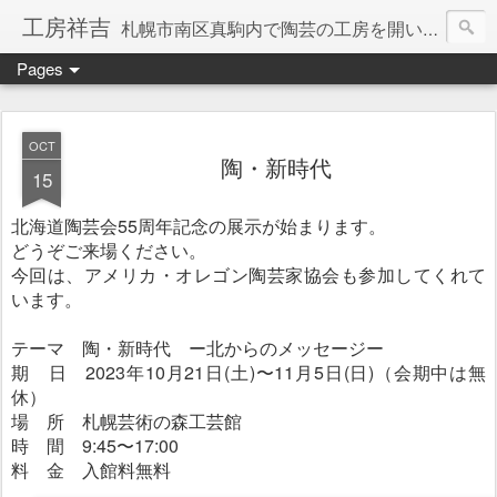
工房祥吉
札幌市南区真駒内で陶芸の工房を開いています。陶芸教室もやっています。
Pages
OCT
陶・新時代
15
北海道陶芸会55周年記念の展示が始まります。
どうぞご来場ください。
今回は、アメリカ・オレゴン陶芸家協会も参加してくれて
います。
テーマ 陶・新時代 ー北からのメッセージー
期 日 2023年10月21日(土)〜11月5日(日)（会期中は無
休）
場 所 札幌芸術の森工芸館
時 間 9:45〜17:00
料 金 入館料無料