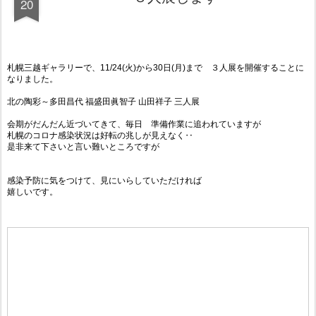
20
札幌三越ギャラリーで、11/24(火)から30日(月)まで ３人展を開催することに
なりました。
北の陶彩～多田昌代 福盛田眞智子 山田祥子 三人展
会期がだんだん近づいてきて、毎日 準備作業に追われていますが
札幌のコロナ感染状況は好転の兆しが見えなく‥
是非来て下さいと言い難いところですが
感染予防に気をつけて、見にいらしていただければ
嬉しいです。